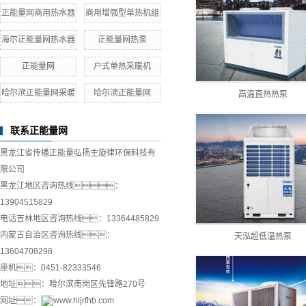
正能量网商用热水器
商用增强型单热机组
海尔正能量网热水器
正能量网热泵
正能量网
户式单热采暖机
哈尔滨正能量网采暖
哈尔滨正能量网
高温直热热泵
联系正能量网
黑龙江省传播正能量弘扬主旋律环保科技有
限公司
黑龙江地区咨询热线：
13904515829
电话吉林地区咨询热线：13364485829
内蒙古自治区咨询热线：
天泓超低温热泵
13604708298
座机：0451-82333546
地址：哈尔滨南岗区先锋路270号
网址：
www.hljrfhb.com