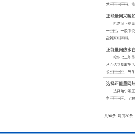
术，能
正能量网采暖
哈尔滨正能量网
一。一般来说
能耗。
正能量网热水
哈尔滨正能量网
从而达到制取生
说，当冬
选择正能量网
选择哈尔滨正能
务。了
共90条
每页20条