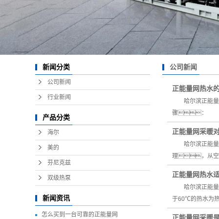
公司新闻
新闻分类
公司新闻
正能量网热水
行业新闻
哈尔滨正能量网
骤： 
产品分类
正能量网采暖
海尔
哈尔滨正能量网
美的
理，从空
芬尼克兹
正能量网热水
双级热泵
哈尔滨正能量网
新闻资讯
于60℃的热水为
怎么买到一台可靠的正能量网
正能量网采暖