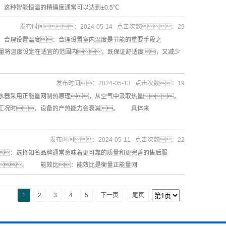
这种智能恒温的精确度通常可以达到±0.5℃
发布时间：2024-05-14 点击次数：29
合理设置温度：合理设置室内温度是节能的重要手段之
尽量将温度设定在适宜的范围内，既保证舒适度，又减少
发布时间：2024-05-13 点击次数：19
器采用正能量网制热原理，从空气中汲取热量，
计工况时，设备的产热能力会衰减。 具体来
发布时间：2024-05-11 点击次数：22
：选择知名品牌通常意味着更可靠的质量和更完善的售后服
。 能效比：能效比是衡量正能量网
1
2
3
4
5
下一页
尾页