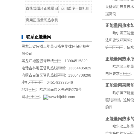
设备采用热泵技术
直热式循环正能量网
商用暖冷一体机组
提高设
商用正能量网热水机
正能量网热水
哈尔滨正能量网
联系正能量网
法和建议
黑龙江省传播正能量弘扬主旋律环保科技有
等，使水
限公司
正能量网热水
黑龙江地区咨询热线：13904515829
哈尔滨正能量网
电话吉林地区咨询热线：13364485829
电压要求
内蒙古自治区咨询热线：13604708298
座机：0451-82333546
正能量网采暖
地址：哈尔滨南岗区先锋路270号
哈尔滨正能量网
网址：
www.hljrfhb.com
暖时，这种设
的同
正能量网热水
哈尔滨正能量网
给水箱中的水