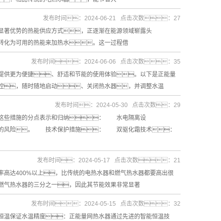
发布时间：2024-06-21 点击次数：27
著优势的热能供应方式，正逐渐在能源领域崭露头
转化为可用的热能来加热水。这一过程借
发布时间：2024-06-06 点击次数：35
供更为便捷、舒适和节能的使用体验。以下是正能量
控，随时随地启动、关闭热水器，并调整水温
发布时间：2024-05-30 点击次数：29
这些措施的分点表示和归纳： 水电隔离设
电的风险。 技术保护措施： 双驱化霜技术：
发布时间：2024-05-17 点击次数：21
达400%以上，比传统的电热水器和燃气热水器都要高出很
燃气热水器的三分之一，因此其节能效果非常显著
发布时间：2024-05-15 点击次数：32
温保证水温精度：正能量网热水器通过先进的智能恒温技