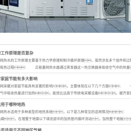
的工作原理是否复杂
热水的工作原理主要基于热力学原理和制冷循环原理，虽然涉及多个组件和过程
吸热过程： 正能量网热水器通过蒸发器这一热交换器来吸收空气中的热量
对家庭节能有多大影响
采暖对家庭节能具有显著的影响，主要体现在以下几个方面： 
气中吸收热量进行加热，能效比远高于传统电采暖设备。据齐家网
适用于哪种地热
热水适用于多种类型的地热系统，以下是几种常见的适用情况：
热媒，在埋置于地面以下填充层中的加热管内循环流动，加热整个地板
是否适用于不同地区气候